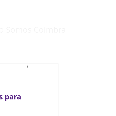
Eleições Internas 2024
Mais...
o Somos Coimbra
s para 