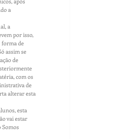
icos, após 
o a   
l, a 
evem por isso, 
 forma de 
Só assim se 
ção de   
steriormente 
atéria, com os 
istrativa de 
a alterar esta 
lunos, esta 
o vai estar   
 o Somos 