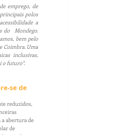
de emprego, de 
principais polos 
ssibilidade a   
s do   Mondego. 
eamos, bem pelo 
de Coimbra. Uma 
as inclusivas, 
 o futuro”.
re-se de 
te reduzidos, 
nceiras 
 a abertura de 
lar de 