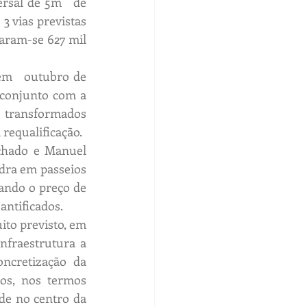
rsal de 5m   de 
3 vias previstas 
aram-se 627 mil 
m   outubro de 
 conjunto com a 
 transformados 
 requalificação.
chado e Manuel 
dra em passeios 
ando o preço de 
antificados. 
to previsto, em 
nfraestrutura a 
ncretização da 
os, nos termos 
de no centro da 