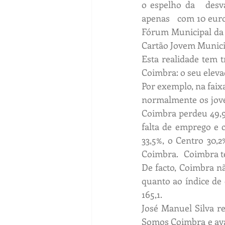
o espelho da   desv
apenas   com 10 euro
Fórum Municipal da 
Cartão Jovem Municip
Esta realidade tem t
Coimbra: o seu eleva
Por exemplo, na faix
normalmente os joven
Coimbra perdeu 49,9%
falta de emprego e 
33,5%, o Centro 30,
Coimbra.   Coimbra t
De facto, Coimbra nã
quanto ao índice de
165,1.
José Manuel Silva re
Somos Coimbra e ava