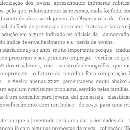
alorização dos jovens, apresentando inúmeras rubrica
s, pelo que, relativamente às mesmas, nada foi feito, com
Juventude, do cowork jovem, do Observatório da   Condi
al, da Rede de prevenção dos maus   tratos a crianças e j
radução em alguns indicadores oficiais da   demografia
do índice de envelhecimento e a   perda de jovens.
a etária dos 25-29 anos, muito importante porque   traduz
s procuram o seu primeiro emprego,   verifica-se que, 
 dos residentes, uma   catástrofe demográfica, que ind
compromete   o futuro do concelho. Para comparação, P
2%   e Aveiro apenas 27,2%, percentagens muito abaixo 
em aqui um gravíssimo problema, sentido pelas famílias.
o é um concelho para jovens, daí que esteja   classificad
 envelhecimento, com um índice   de 205,7, para uma mé
iterou que a juventude será uma das prioridades da   c
nçou já com algumas propostas da mega   coligação: 
“D