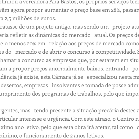
linhou a vereadora Ana Bastos, os próprios serviços técn
, vêm agora propor aumentar o preço base em 28%, passand
a 2,5 milhões de euros.
 tratasse de um projeto antigo, mas sendo um   projeto atua
ia refletir as dinâmicas do mercado   atual. Os preços d
 pelo menos 20% em   relação aos preços de mercado como
es do   mercado e de abrir o concurso à competitividade. 
 chamar a concurso as empresas que, por estarem em situa
cam a propor preços anormalmente baixos, entrando   po
dência já existe, esta Câmara já se   especializou nesta m
esertos, empresas   insolventes e tomada de posse admin
  cumprimento dos programas de trabalhos, pelo que import
gentes, mas   tendo presente a situação precária destes a
rticular interesse e urgência. Com este atraso, o Centro nã
ximo ano letivo, pelo que esta obra irá afetar, tal como  
ínimo, o funcionamento de 2 anos letivos. 