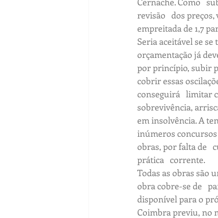
Cernache. Como   sub
revisão   dos preços
empreitada de 1,7 par
Seria aceitável se se
orçamentação já dever
por princípio, subir
cobrir essas oscilaçõ
conseguirá   limitar
sobrevivência, arris
em insolvência. A ten
inúmeros concursos d
obras, por falta de 
prática   corrente. 
Todas as obras são ur
obra cobre-se de   pa
disponível para o pró
Coimbra previu, no m