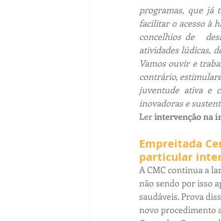
programas, que já 
facilitar o acesso à 
concelhios de   desl
atividades lúdicas,
Vamos ouvir e trabal
contrário, estimula
juventude ativa e c
inovadoras e sustentá
Ler 
intervenção na í
Empreitada Cen
particular inte
A CMC continua a la
não sendo por isso a
saudáveis. Prova dis
novo procedimento ap