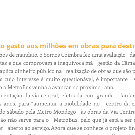
co gasto aos milhões em obras para destr
anos de mandato, o Somos Coimbra fez uma avaliação   da
eitas e que comprovam a inequívoca má   gestão da Câma
plica dinheiro público na   realização de obras que são p
s cujo interesse é muito questionável, é importante   
o o MetroBus venha a avançar no próximo   ano.
mentação da via central, efetuada com grande   fanfar
 anos, para “aumentar a mobilidade no   centro da cida
do sábado pela Metro Mondego   às obras da Via Central
o não serve para o   MetroBus, pelo que já está a ser d
r   aberto ao serviço. Agora que se conhece o projeto fi