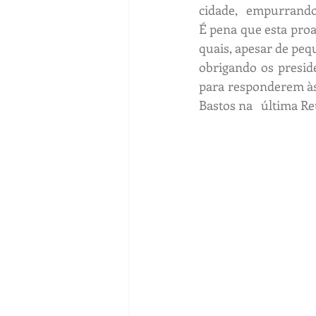
cidade,   empurrand
É pena que esta proat
quais, apesar de peq
obrigando os preside
para responderem às 
Bastos na   última R