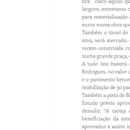
fica   claro aquilo 
largura, entretanto c
para materialização 
euros numa obra que 
Também o túnel do C
2019, será aterrado,
recém-construída ro
numa grande praça, e
A tudo isto haverá 
Rodrigues, no valor 
e o pavimento betumi
reabilitação de 30 pa
Também a pista de BM
Estudo prévio aprova
demolir. “A cereja
beneficiação da es
aprovados e assim in