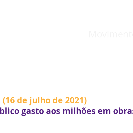
 inicial
Temas
Boletins
Blog
Documentos informativos
Moviment
3
 (16 de julho de 2021)
blico gasto aos milhões em obra