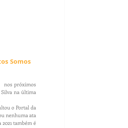
ntos Somos 
  nos próximos 
ilva na última 
.
tou o Portal da 
ou nenhuma ata 
a 2021 também é 