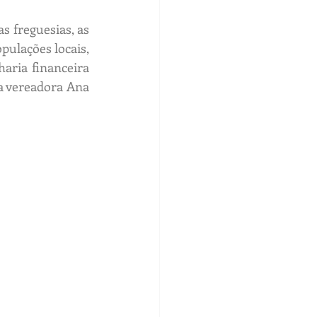
s freguesias, as 
ulações locais, 
aria financeira 
a vereadora Ana 