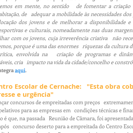
temos em mente, no sentido   de fomentar a criação 
habitação, de   adequar a mobilidade às necessidades dos 
ocação dos jovens e de melhorar a disponibilidade e ace
 desportivas e culturais, nomeadamente nas duas margen
har com os jovens, cuja irreverência criativa   não rec
remos, porque é uma das enormes   riquezas da cultura 
rítica, envolvida na   criação de programas e dinâmic
veis, cria   impacto na vida da cidade/concelho e constrói
ntegra
aqui
.
tro Escolar de Cernache:   "Esta obra cob
resse e urgência"
nçar concursos de empreitadas com preços   extremamen
pelativos para as empresas em   condições técnicas e fina
so é que, na passada   Reunião de Câmara, foi apresentada
ós   concurso deserto para a empreitada do Centro Esco