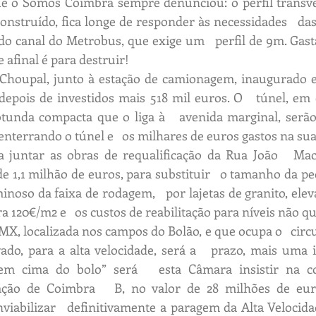
que o Somos Coimbra sempre denunciou: o perfil transve
onstruído, fica longe de responder às necessidades   das 
do canal do Metrobus, que exige um   perfil de 9m. Gast
afinal é para destruir!
houpal, junto à estação de camionagem, inaugurado e
 depois de investidos mais 518 mil euros. O   túnel, em
tunda compacta que o liga à   avenida marginal, serão
nterrando o túnel e   os milhares de euros gastos na sua
a juntar as obras de requalificação da Rua João   Ma
de 1,1 milhão de euros, para substituir   o tamanho da pe
noso da faixa de rodagem,   por lajetas de granito, elev
ra 120€/m2 e   os custos de reabilitação para níveis não qu
X, localizada nos campos do Bolão, e que ocupa o   circui
do, para a alta velocidade, será a   prazo, mais uma i
 em cima do bolo” será   esta Câmara insistir na co
tação de Coimbra   B, no valor de 28 milhões de eur
viabilizar   definitivamente a paragem da Alta Velocida