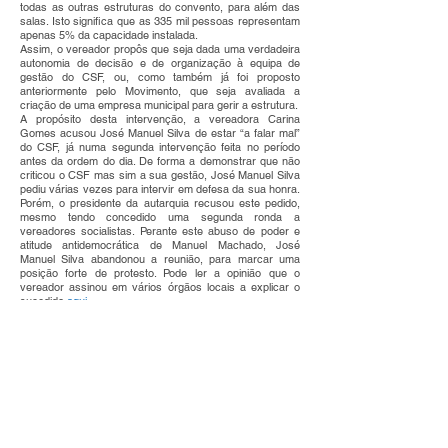
todas as outras estruturas do convento, para além das
salas. Isto significa que as 335 mil pessoas representam
apenas 5% da capacidade instalada.
Assim, o vereador propôs que seja dada uma verdadeira
autonomia de decisão e de organização à equipa de
gestão do CSF, ou, como também já foi proposto
anteriormente pelo Movimento, que seja avaliada a
criação de uma empresa municipal para gerir a estrutura.
A propósito desta intervenção, a vereadora Carina
Gomes acusou José Manuel Silva de estar “a falar mal”
do CSF, já numa segunda intervenção feita no período
antes da ordem do dia. De forma a demonstrar que não
criticou o CSF mas sim a sua gestão, José Manuel Silva
pediu várias vezes para intervir em defesa da sua honra.
Porém, o presidente da autarquia recusou este pedido,
mesmo tendo concedido uma segunda ronda a
vereadores socialistas. Perante este abuso de poder e
atitude antidemocrática de Manuel Machado, José
Manuel Silva abandonou a reunião, para marcar uma
posição forte de protesto. Pode ler a opinião que o
vereador assinou em vários órgãos locais a explicar o
sucedido
aqui
.
Ler intervenção na íntegra
aqui
.
Somos Coimbra sugere que CMC desenvolva aplicação
para smartphones semelhante à FixCascais
Muita gente se queixa do lixo e dos monos que não são
devidamente recolhidos, de contentores que não são
devidamente limpos, de uma cidade suja e mal cuidada,
tal como já alertou o Somos Coimbra
. Paralelamente, são
bem conhecidas as dificuldades de contacto das
pessoas com a CMC, o que muitas vezes as