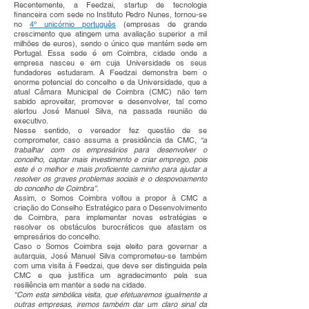
Recentemente, a Feedzai, startup de tecnologia
financeira com sede no Instituto Pedro Nunes, tornou-se
no
4º unicórnio português
(empresas de grande
crescimento que atingem uma avaliação superior a mil
milhões de euros), sendo o único que mantém sede em
Portugal. Essa sede é em Coimbra, cidade onde a
empresa nasceu e em cuja Universidade os seus
fundadores estudaram. A Feedzai demonstra bem o
enorme potencial do concelho e da Universidade, que a
atual Câmara Municipal de Coimbra (CMC) não tem
sabido aproveitar, promover e desenvolver, tal como
alertou José Manuel Silva, na passada reunião de
executivo.
Nesse sentido, o vereador fez questão de se
comprometer, caso assuma a presidência da CMC,
“a
trabalhar com os empresários para desenvolver o
concelho, captar mais investimento e criar emprego, pois
este é o melhor e mais proficiente caminho para ajudar a
resolver os graves problemas sociais e o despovoamento
do concelho de Coimbra”
.
Assim, o Somos Coimbra voltou a propor à CMC a
criação do Conselho Estratégico para o Desenvolvimento
de Coimbra, para implementar novas estratégias e
resolver os obstáculos burocráticos que afastam os
empresários do concelho.
Caso o Somos Coimbra seja eleito para governar a
autarquia, José Manuel Silva comprometeu-se também
com uma visita à Feedzai, que deve ser distinguida pela
CMC e que justifica um agradecimento pela sua
resiliência em manter a sede na cidade.
“Com esta simbólica visita, que efetuaremos igualmente a
outras empresas, iremos também dar um claro sinal da