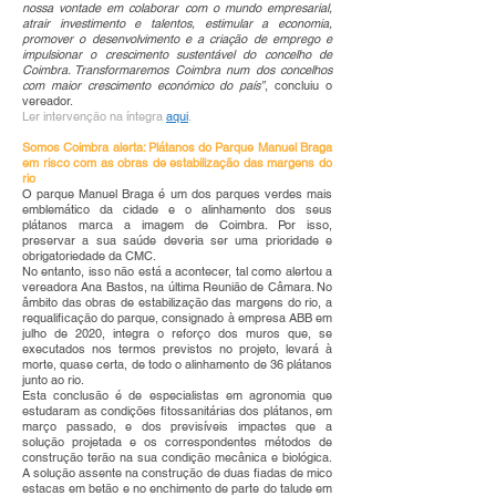
nossa vontade em colaborar com o mundo empresarial,
atrair investimento e talentos, estimular a economia,
promover o desenvolvimento e a criação de emprego e
impulsionar o crescimento sustentável do concelho de
Coimbra. Transformaremos Coimbra num dos concelhos
com maior crescimento económico do país”
, concluiu o
vereador.
Ler intervenção na íntegra
aqui
.
Somos Coimbra alerta: Plátanos do Parque Manuel Braga
em risco com as obras de estabilização das margens do
rio
O parque Manuel Braga é um dos parques verdes mais
emblemático da cidade e o alinhamento dos seus
plátanos marca a imagem de Coimbra. Por isso,
preservar a sua saúde deveria ser uma prioridade e
obrigatoriedade da CMC
.
No entanto, isso não está a acontecer, tal como alertou a
vereadora Ana Bastos, na última Reunião de Câmara. No
âmbito das obras de estabilização das margens do rio, a
requalificação do parque, consignado à empresa ABB em
julho de 2020, integra o reforço dos muros que, se
executados nos termos previstos no projeto, levará à
morte, quase certa, de todo o alinhamento de 36 plátanos
junto ao rio.
Esta conclusão é de especialistas em agronomia que
estudaram as condições fitossanitárias dos plátanos, em
março passado, e dos previsíveis impactes que a
solução projetada e os correspondentes métodos de
construção terão na sua condição mecânica e biológica.
A solução assente na construção de duas fiadas de mico
estacas em betão e no enchimento de parte do talude em