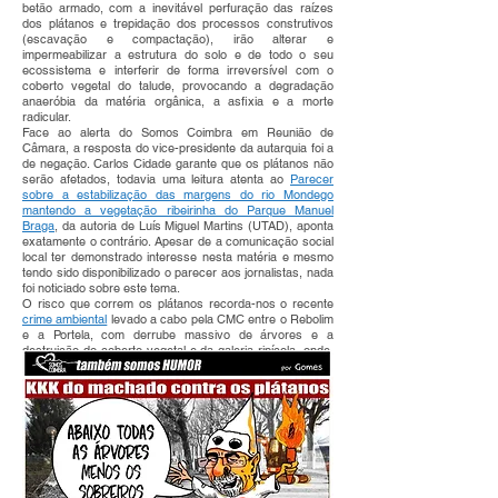
betão armado, com a inevitável perfuração das raízes
dos plátanos e trepidação dos processos construtivos
(escavação e compactação), irão alterar e
impermeabilizar a estrutura do solo e de todo o seu
ecossistema e interferir de forma irreversível com o
coberto vegetal do talude, provocando a degradação
anaeróbia da matéria orgânica, a asfixia e a morte
radicular.
Face ao alerta do Somos Coimbra em Reunião de
Câmara, a resposta do vice-presidente da autarquia foi a
de negação. Carlos Cidade garante que os plátanos não
serão afetados, todavia uma leitura atenta ao
Parecer
sobre a estabilização das margens do rio Mondego
mantendo a vegetação ribeirinha do Parque Manuel
Braga
, da autoria de Luís Miguel Martins (UTAD), aponta
exatamente o contrário. Apesar de a comunicação social
local ter demonstrado interesse nesta matéria e mesmo
tendo sido disponibilizado o parecer aos jornalistas, nada
foi noticiado sobre este tema.
O risco que correm os plátanos recorda-nos o recente
crime ambiental
levado a cabo pela CMC entre o Rebolim
e a Portela, com derrube massivo de árvores e a
destruição do coberto vegetal e da galeria ripícola, onde,
para tentar abafar a grande onda de contestação, a CMC
viu-se obrigada a promover a replantação à pressa de
algumas árvores como forma de mitigar o descalabro. No
entanto,
tal como alertou a vereador Ana Bastos na última
Reunião de Câmara
, não há qualquer plano a orientar
estas ações de reflorestação.