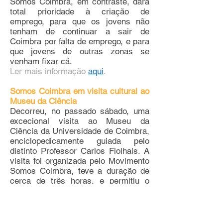
Somos Coimbra, em contraste, dará
total prioridade à criação de
emprego, para que os jovens não
tenham de continuar a sair de
Coimbra por falta de emprego, e para
que jovens de outras zonas se
venham fixar cá.
Ler mais informação
aqui
.
Somos Coimbra em visita cultural ao
Museu da Ciência
Decorreu, no passado sábado, uma
excecional visita ao Museu da
Ciência da Universidade de Coimbra,
enciclopedicamente guiada pelo
distinto Professor Carlos Fiolhais. A
visita foi organizada pelo Movimento
Somos Coimbra, teve a duração de
cerca de três horas, e permitiu o
acesso a espaços que habitualmente
estão encerrados ao público. Para
além da visita às magníficas
exposições “Visto de Coimbra”,