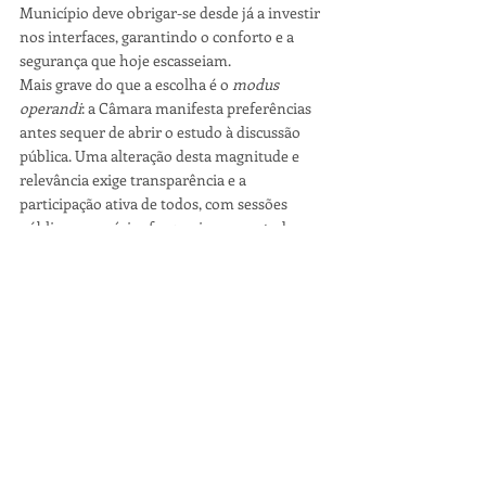
Município deve obrigar-se desde já a investir 
nos interfaces, garantindo o conforto e a 
segurança que hoje escasseiam.
Mais grave do que a escolha é o 
modus 
operandi
: a Câmara manifesta preferências 
antes sequer de abrir o estudo à discussão 
pública. Uma alteração desta magnitude e 
relevância exige transparência e a 
participação ativa de todos, com sessões 
públicas nas várias freguesias e com todos os 
interessados. A mobilidade de Coimbra não 
pode ser decidida por meros comunicados 
nas redes sociais.
É igualmente curioso ouvir agora que o 
estudo está “em dia” porque só poderá ser 
implementado após a entrada em 
funcionamento do MetroBus. Foi 
exatamente isso que o anterior executivo 
sempre defendeu! Durante a campanha e 
nos últimos 7 meses, fomos 