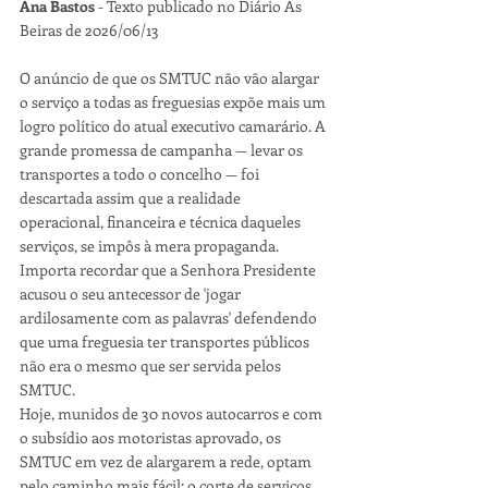
Ana Bastos
 - Texto publicado no Diário As 
Beiras de 2026/06/13
O anúncio de que os SMTUC não vão alargar 
o serviço a todas as freguesias expõe mais um 
logro político do atual executivo camarário. A 
grande promessa de campanha — levar os 
transportes a todo o concelho — foi 
descartada assim que a realidade 
operacional, financeira e técnica daqueles 
serviços, se impôs à mera propaganda. 
Importa recordar que a Senhora Presidente 
acusou o seu antecessor de 'jogar 
ardilosamente com as palavras' defendendo 
que uma freguesia ter transportes públicos 
não era o mesmo que ser servida pelos 
SMTUC.
Hoje, munidos de 30 novos autocarros e com 
o subsídio aos motoristas aprovado, os 
SMTUC em vez de alargarem a rede, optam 
pelo caminho mais fácil: o corte de serviços. 