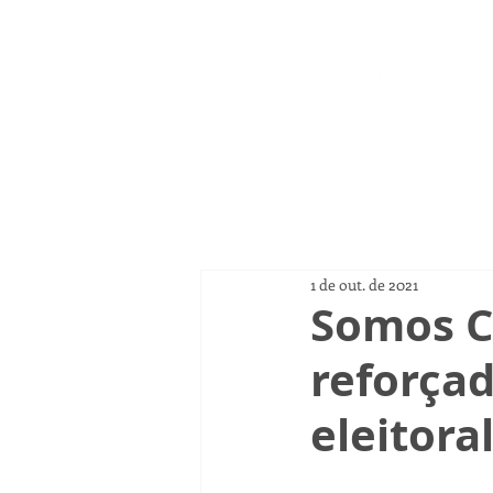
Página
1 de out. de 2021
Somos C
reforçad
eleitora