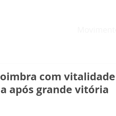
 inicial
Temas
Boletins
Blog
Documentos informativos
Moviment
oimbra com vitalidade
a após grande vitória
l