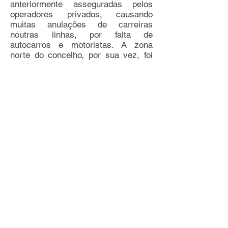
anteriormente asseguradas pelos
operadores privados, causando
muitas anulações de carreiras
noutras linhas, por falta de
autocarros e motoristas. A zona
norte do concelho, por sua vez, foi
inteiramente ignorada, numa
inexplicável atitude discriminatória e
incompetente do Partido Socialista.
Ler a notícia completa
aqui
.
Somos Coimbra apela à participação
na consulta pública do Projeto de
Metrobus
O Projeto de Metrobus para a Linha
do Hospital está em consulta pública
até ao próximo dia 20 de janeiro. O
Movimento Somos Coimbra apela a
todos os munícipes de Coimbra para
participarem na discussão do
projeto. As pessoas interessadas
podem aceder os documentos no