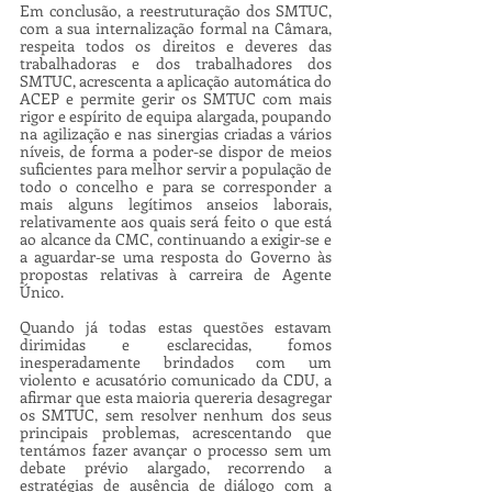
Em conclusão, a reestruturação dos SMTUC, 
com a sua internalização formal na Câmara, 
respeita todos os direitos e deveres das 
trabalhadoras e dos trabalhadores dos 
SMTUC, acrescenta a aplicação automática do 
ACEP e permite gerir os SMTUC com mais 
rigor e espírito de equipa alargada, poupando 
na agilização e nas sinergias criadas a vários 
níveis, de forma a poder-se dispor de meios 
suficientes para melhor servir a população de 
todo o concelho e para se corresponder a 
mais alguns legítimos anseios laborais, 
relativamente aos quais será feito o que está 
ao alcance da CMC, continuando a exigir-se e 
a aguardar-se uma resposta do Governo às 
propostas relativas à carreira de Agente 
Único.
Quando já todas estas questões estavam 
dirimidas e esclarecidas, fomos 
inesperadamente brindados com um 
violento e acusatório comunicado da CDU, a 
afirmar que esta maioria quereria desagregar 
os SMTUC, sem resolver nenhum dos seus 
principais problemas, acrescentando que 
tentámos fazer avançar o processo sem um 
debate prévio alargado, recorrendo a 
estratégias de ausência de diálogo com a 