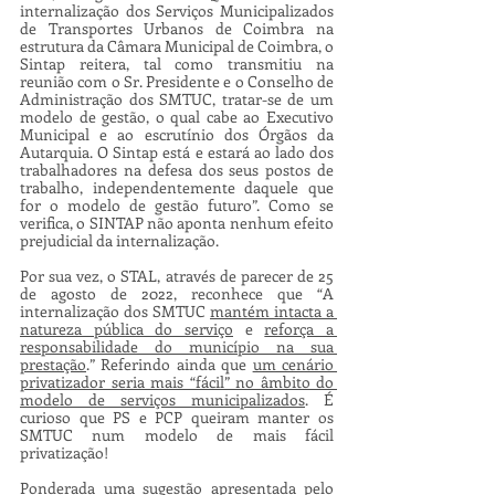
internalização dos Serviços Municipalizados 
de Transportes Urbanos de Coimbra na 
estrutura da Câmara Municipal de Coimbra, o 
Sintap reitera, tal como transmitiu na 
reunião com o Sr. Presidente e o Conselho de 
Administração dos SMTUC, tratar-se de um 
modelo de gestão, o qual cabe ao Executivo 
Municipal e ao escrutínio dos Órgãos da 
Autarquia. O Sintap está e estará ao lado dos 
trabalhadores na defesa dos seus postos de 
trabalho, independentemente daquele que 
for o modelo de gestão futuro”. Como se 
verifica, o SINTAP não aponta nenhum efeito 
prejudicial da internalização.
Por sua vez, o STAL, através de parecer de 25 
de agosto de 2022, reconhece que “A 
internalização dos SMTUC 
mantém intacta a 
natureza pública do serviço
 e 
reforça a 
responsabilidade do município na sua 
prestação
.” Referindo ainda que 
um cenário 
privatizador seria mais “fácil” no âmbito do 
modelo de serviços municipalizados
. É 
curioso que PS e PCP queiram manter os 
SMTUC num modelo de mais fácil 
privatização!
Ponderada uma sugestão apresentada pelo 