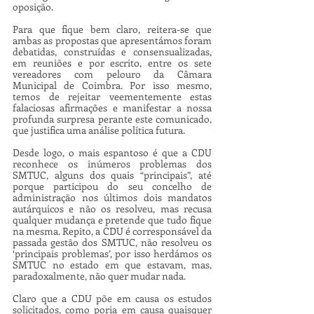
oposição.
Para que fique bem claro, reitera-se que 
ambas as propostas que apresentámos foram 
debatidas, construídas e consensualizadas, 
em reuniões e por escrito, entre os sete 
vereadores com pelouro da Câmara 
Municipal de Coimbra. Por isso mesmo, 
temos de rejeitar veementemente estas 
falaciosas afirmações e manifestar a nossa 
profunda surpresa perante este comunicado, 
que justifica uma análise política futura.
Desde logo, o mais espantoso é que a CDU 
reconhece os inúmeros problemas dos 
SMTUC, alguns dos quais “principais”, até 
porque participou do seu concelho de 
administração nos últimos dois mandatos 
autárquicos e não os resolveu, mas recusa 
qualquer mudança e pretende que tudo fique 
na mesma. Repito, a CDU é corresponsável da 
passada gestão dos SMTUC, não resolveu os 
‘principais problemas’, por isso herdámos os 
SMTUC no estado em que estavam, mas, 
paradoxalmente, não quer mudar nada.
Claro que a CDU põe em causa os estudos 
solicitados, como poria em causa quaisquer 