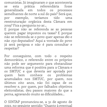
comunistas. Já imaginaram o que aconteceria 
se esta prática referendária fosse 
generalizada em todos os processos 
semelhantes de norte a sul do país? Será que, 
por exemplo, teríamos tido uma 
reestruturação orgânica desta Câmara em 
2019? Fica a pergunta no ar... 
E porque não se referenda se as pessoas 
querem pagar impostos ou taxas? E porque 
não se referenda se o povo quer apenas 180 e 
não 230 deputados? Aqui a vontade do povo 
já será perigosa e não é para consultar e 
respeitar?
Por conseguinte, com todo o respeito 
democrático, o referendo entre os próprios 
não pode ser argumento para obstaculizar 
uma reforma que é positiva para a Câmara e 
os SMTUC e que deveria ser apoiada por 
quem bem conhece os problemas 
acumulados nos SMTUC, por quem, nos 
últimos oito anos, não foi capaz de os 
resolver e, por quem, por falhados objetivos 
eleitoralistas, deu passos maiores do que a 
perna, agravando muito as dificuldades...
O SINTAP pronunciou-se, a 31 de agosto de 
2022, no seguinte sentido: “Quanto à eventual 