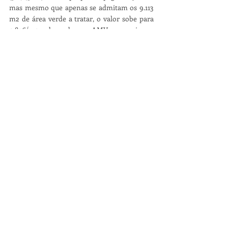
mas mesmo que apenas se admitam os 9.113 
m2 de área verde a tratar, o valor sobe para 
0,85€/m2, devendo a AMV assumir as 
restantes tarefas contratualizadas (limpeza e 
higiene de 21.632m2, vigilância da área, 
transporte dos resíduos para os 
equipamentos de deposição mais próximos, 
elaboração dos relatórios de atividades, etc.) a 
custo zero. Por estas razões, o Somos 
Coimbra absteve-se nesta votação. 
Acrescenta-se que, na mesma reunião, foi 
aprovada a abertura de um concurso público 
internacional para a prestação de serviços de 
manutenção e conservação de alguns espaços 
verdes públicos no concelho, por um período 
de 24 meses, 
com a abstenção do Somos 
Coimbra face aos valores praticados
. 