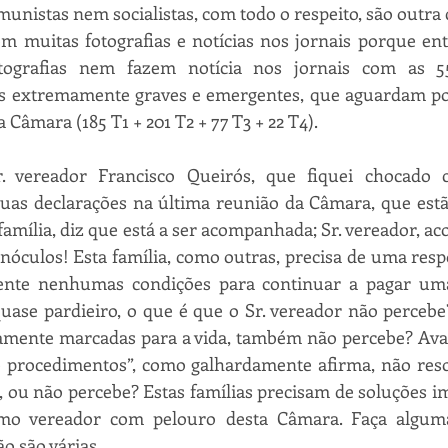
unistas nem socialistas, com todo o respeito, são outra 
m muitas fotografias e notícias nos jornais porque ent
ografias nem fazem notícia nos jornais com as 55
as extremamente graves e emergentes, que aguardam po
a Câmara (185 T1 + 201 T2 + 77 T3 + 22 T4).
r. vereador Francisco Queirós, que fiquei chocado 
 suas declarações na última reunião da Câmara, que est
a família, diz que está a ser acompanhada; Sr. vereador, 
inóculos! Esta família, como outras, precisa de uma resp
nte nenhumas condições para continuar a pagar uma
ase pardieiro, o que é que o Sr. vereador não percebe?
vamente marcadas para a vida, também não percebe? Avali
 procedimentos”, como galhardamente afirma, não reso
, ou não percebe? Estas famílias precisam de soluções ime
mo vereador com pelouro desta Câmara. Faça alguma 
o são várias.