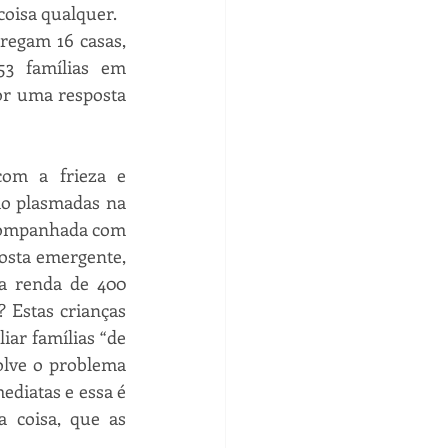
coisa qualquer.
regam 16 casas, 
3 famílias em 
r uma resposta 
com a frieza e 
ão plasmadas na 
acompanhada com 
osta emergente, 
 renda de 400 
 Estas crianças 
ar famílias “de 
lve o problema 
diatas e essa é 
coisa, que as 