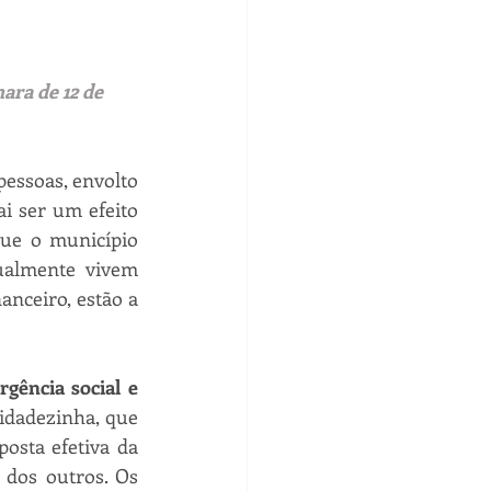
ara de 12 de 
pessoas, envolto 
i ser um efeito 
ue o município 
ualmente vivem 
nceiro, estão a 
gência social e 
idadezinha, que 
sta efetiva da 
dos outros. Os 