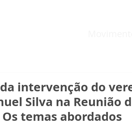
 inicial
Temas
Boletins
Blog
Documentos informativos
Moviment
 da intervenção do ver
uel Silva na Reunião 
 Os temas abordados