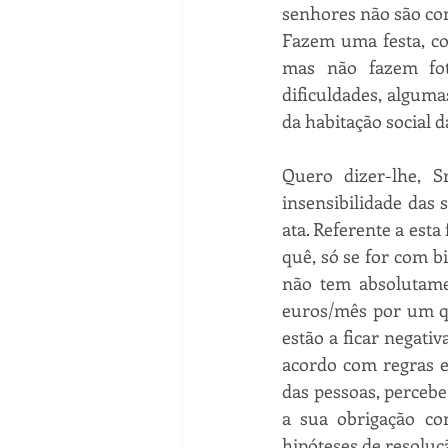
senhores não são com
Fazem uma festa, co
mas não fazem fot
dificuldades, algum
da habitação social d
Quero dizer-lhe, S
insensibilidade das
ata. Referente a est
quê, só se for com b
não tem absolutame
euros/mês por um qu
estão a ficar negati
acordo com regras e
das pessoas, percebe
a sua obrigação co
hipóteses de resoluçã