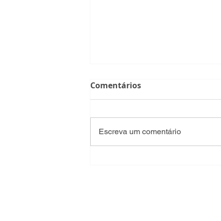
Comentários
Escreva um comentário
Alteração de percurso da
linha 41 "feita de forma
cega, sem qualquer noção
do que se perde ou
ganha"