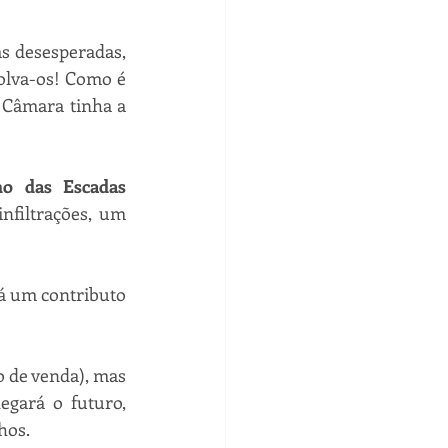
 desesperadas, 
olva-os! Como é 
Câmara tinha a 
o das Escadas 
filtrações, um 
á um contributo 
 de venda), mas 
gará o futuro, 
hos.