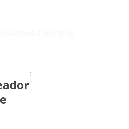
Eleições Internas 2024
Mais...
o Somos Coimbra
eador
de