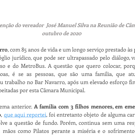
venção do vereador  José Manuel Silva na Reunião de Câm
outubro de 2020
arro
, com 85 anos de vida e um longo serviço prestado às 
io jurídico, que pode ser ultrapassado pelo diálogo, va
sso e do MetroBus. A questão que quero colocar, porq
soas, é se as pessoas, que são uma família, que at
 trabalho no Bar Navarro, após um elevado esforço fina
peitadas por esta Câmara Municipal.
ma anterior. 
A família com 3 filhos menores, em emer
o
, 
que aqui reportei
, foi entretanto objeto de alguma car
lve a questão de fundo. Porém, continua sem uma respo
 mãos como Pilatos perante a miséria e o sofrimento 