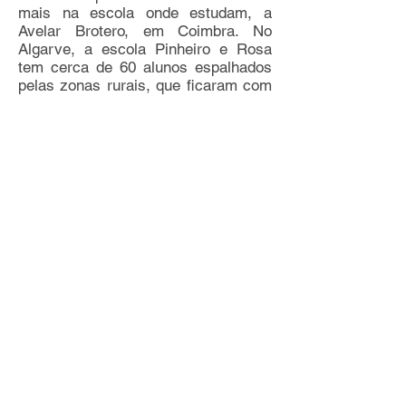
mais na escola onde estudam, a
Avelar Brotero, em Coimbra. No
Algarve, a escola Pinheiro e Rosa
tem cerca de 60 alunos espalhados
pelas zonas rurais, que ficaram com
apenas uma carreira desde que a
empresa de transportes entrou em
lay-off. As autarquias estão a tentar
salvar o problema. (…) "Só na minha
freguesia tenho identificados 25
adolescentes nessas
circunstâncias", disse ao DN Rui
Soares, presidente da Junta de
Souselas e Botão, que pediu apoios
às IPSS's locais para garantir o
transporte dos alunos, ainda não
totalmente garantido. "Há uma
carreira às 7 da manhã, mas os
alunos só têm aulas às 13.30", disse
o autarca, cientes de que a
responsabilidade dos transportes
escolares está entregue às