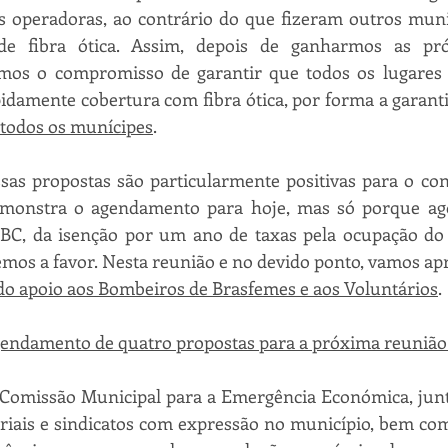
 operadoras, ao contrário do que fizeram outros munic
e fibra ótica. Assim, depois de ganharmos as próx
mos o compromisso de garantir que todos os lugares 
damente cobertura com fibra ótica, por forma a garant
 todos os munícipes
.
sas propostas são particularmente positivas para o con
monstra o agendamento para hoje, mas só porque ago
BC, da isenção por um ano de taxas pela ocupação do e
mos a favor. Nesta reunião e no devido ponto, vamos apr
do apoio aos Bombeiros de Brasfemes e aos Voluntários
. 
endamento de quatro propostas para a próxima reuniã
 Comissão Municipal para a Emergência Económica, junt
riais e sindicatos com expressão no município, bem com