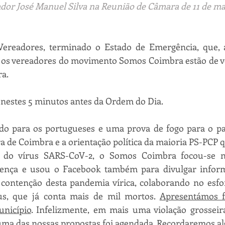
dor José Manuel Silva na Reunião de Câmara de 11 de ma
. Vereadores, terminado o Estado de Emergência, que, a
, os vereadores do movimento Somos Coimbra estão de vo
a. 
 nestes 5 minutos antes da Ordem do Dia.
íodo para os portugueses e uma prova de fogo para o pa
 de Coimbra e a orientação política da maioria PS-PCP 
 do vírus SARS-CoV-2, o Somos Coimbra focou-se na
ença e usou o Facebook também para divulgar informaç
 contenção desta pandemia vírica, colaborando no esfor
us, que já conta mais de mil mortos. 
Apresentámos f
unicípio
. Infelizmente, em mais uma violação grosseir
ma das nossas propostas foi agendada. Recordaremos a