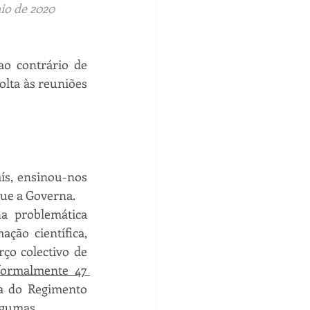
io de 2020
o contrário de 
lta às reuniões 
ís, ensinou-nos 
que a Governa.
 problemática 
ão científica, 
ço colectivo de 
ormalmente 47 
a do Regimento 
lgumas.