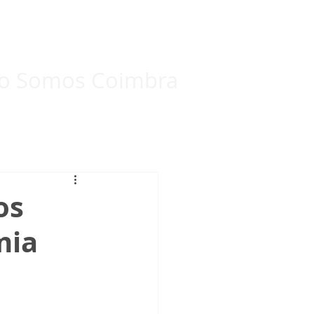
Eleições Internas 2024
Mais...
o Somos Coimbra
os
mia