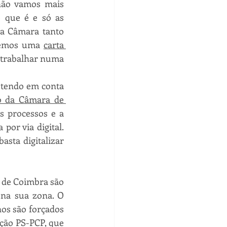
não vamos mais 
o que é e só as 
a Câmara tanto 
vemos uma 
carta 
 trabalhar numa 
 tendo em conta 
o da Câmara de 
s processos e a 
or via digital. 
sta digitalizar 
 de Coimbra são 
na sua zona. O 
os são forçados 
ação PS-PCP, que 