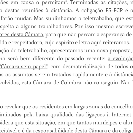
ões em causa o permitam”. Terminadas as citações, 
ção destas reuniões à distância. A coligação PS-PCP é 
 farão mudar. Mas sublinhamos o teletrabalho, que est
espeita a alguns trabalhadores. Por isso mesmo escre
dores desta Câmara
, para que não percam a esperança de
a e respeitadora, cujo espírito e letra aqui reiteramos. 
tação do teletrabalho, apresentamos uma nova proposta,
mo será bem diferente do passado recente: 
a evoluçã
“Câmara sem papel”
, com desmaterialização de todos o
os os assuntos serem tratados rapidamente e à distância p
volvidos, esta Câmara de Coimbra não conseguiu. Não ba
io revelar que os residentes em largas zonas do concelho
iminados pela baixa qualidade das ligações à Internet 
dera que esta situação, em que tantos munícipes e alun
ceitável e é da responsabilidade desta Câmara e da colig