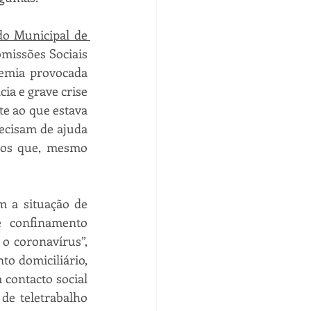
o Municipal de 
missões Sociais 
emia provocada 
a e grave crise 
e ao que estava 
ecisam de ajuda 
mos que, mesmo 
 a situação de 
 confinamento 
 coronavírus”, 
o domiciliário, 
contacto social 
de teletrabalho 