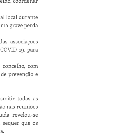
lho, coordenar 
l local durante 
uma grave perda 
as associações 
 COVID-19, para 
 concelho, com 
 de prevenção e 
smitir todas as 
ção nas reuniões 
ada revelou-se 
 sequer que os 
a.