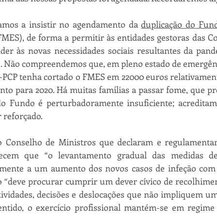
amos a insistir no agendamento da 
duplicação do Fund
FMES), de forma a permitir às entidades gestoras das Co
der às novas necessidades sociais resultantes da pand
9. Não compreendemos que, em pleno estado de emergênci
PS-PCP tenha cortado o FMES em 22000 euros relativament
to para 2020. Há muitas famílias a passar fome, que pr
do Fundo é perturbadoramente insuficiente; acredita
r reforçado.
o Conselho de Ministros que declaram e regulamentam
hecem que “o levantamento gradual das medidas de
lmente a um aumento dos novos casos de infeção com o
 “deve procurar cumprir um dever cívico de recolhiment
ividades, decisões e deslocações que não impliquem um 
sentido, o exercício profissional mantém-se em regime 