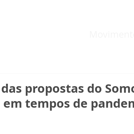
 inicial
Temas
Boletins
Blog
Documentos informativos
Moviment
das propostas do Som
 em tempos de pande