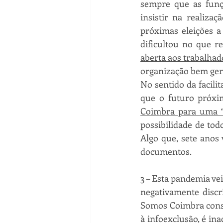
sempre que as funç
insistir na realiza
próximas eleições a
dificultou no que r
aberta aos trabalha
organização bem gerid
No sentido da facili
que o futuro próxi
Coimbra para uma 
possibilidade de tod
Algo que, sete anos 
documentos.
3 – Esta pandemia ve
negativamente discr
Somos Coimbra consi
à infoexclusão, é ina