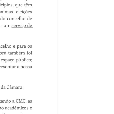
ípios, que têm 
imas eleições 
do concelho de 
ir um 
serviço de 
celho e para os 
ra também foi 
spaço público; 
esentar a nossa 
o da Câmara
: 
ando a CMC, as 
o académicos e 