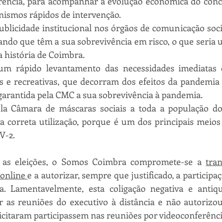
rência, para acompanhar a evolução económica do conce
nismos rápidos de intervenção.
ublicidade institucional nos órgãos de comunicação socia
ando que têm a sua sobrevivência em risco, o que seria 
a história de Coimbra.
um rápido levantamento das necessidades imediatas d
as e recreativas, que decorram dos efeitos da pandemia
garantida pela CMC a sua sobrevivência à pandemia.
ela Câmara de máscaras sociais a toda a população do
a correta utilização, porque é um dos principais meios
V-2.
 as eleições, o Somos Coimbra compromete-se a 
tran
online 
e a autorizar, sempre que justificado, a participa
a. Lamentavelmente, esta coligação negativa e antiqu
r as reuniões do executivo à distância e não autorizou
icitaram participassem nas reuniões por videoconferênci