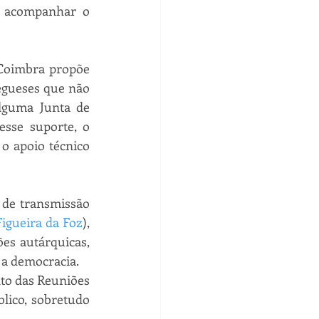
 acompanhar o 
Coimbra propõe 
egueses que não 
lguma Junta de 
sse suporte, o 
 apoio técnico 
de transmissão 
Figueira da Foz
), 
s autárquicas, 
a democracia. 
to das Reuniões 
ico, sobretudo 