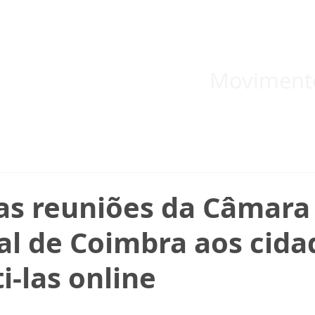
 inicial
Temas
Boletins
Blog
Documentos informativos
Moviment
 as reuniões da Câmara
al de Coimbra aos cida
i-las online