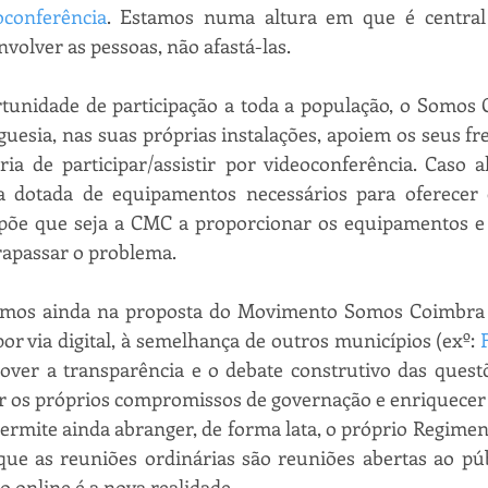
oconferência
. Estamos numa altura em que é central
volver as pessoas, não afastá-las.
tunidade de participação a toda a população, o Somos 
guesia, nas suas próprias instalações, apoiem os seus fr
a de participar/assistir por videoconferência. Caso a
a dotada de equipamentos necessários para oferecer e
e que seja a CMC a proporcionar os equipamentos e o
rapassar o problema. 
imos ainda na proposta do Movimento Somos Coimbra 
or via digital, à semelhança de outros municípios (exº: 
ver a transparência e o debate construtivo das questõe
r os próprios compromissos de governação e enriquecer 
rmite ainda abranger, de forma lata, o próprio Regimen
ue as reuniões ordinárias são reuniões abertas ao públ
 online é a nova realidade. 