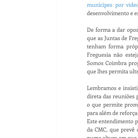
munícipes por vide
desenvolvimento e en
De forma a dar opor
que as Juntas de Fre
tenham forma própri
Freguesia não estej
Somos Coimbra propõ
que lhes permita ult
Lembramos e insist
direta das reuniões p
o que permite promo
para além de reforça
Este entendimento pe
da CMC, que prevê q
numa altura em que o