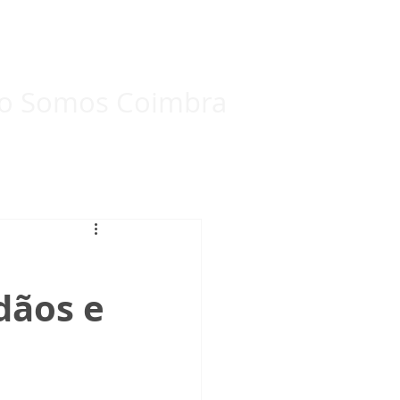
Eleições Internas 2024
Mais...
o Somos Coimbra
dãos e