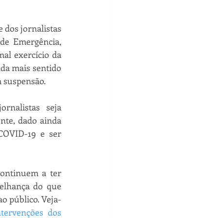
 dos jornalistas 
e Emergência, 
al exercício da 
da mais sentido 
a suspensão. 
nalistas seja 
te, dado ainda 
OVID-19 e ser 
ontinuem a ter 
elhança do que 
o público. Veja-
tervenções dos 