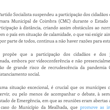
rtido Socialista suspendeu a participação dos cidadãos e
mara Municipal de Coimbra (CMC) durante o Estado d
icipação à distância, criando assim obstáculos ao norm
m o país em situação de calamidade, o que vai exigir ain
por parte de todos, continua a não haver razões para est
ropõe que a participação dos cidadãos e dos jor
ada, embora por videoconferência e não presencialmen
ão de grande risco de recrudescência da pandemia C
istanciamento social.
uma situação excecional, é crucial que os munícipes c
tervir, ou pelo menos de acompanhar o debate, à sem
stado de Emergência, em que as reuniões eram abertas a
 caso do Município da Mealhada, que 
promove as in