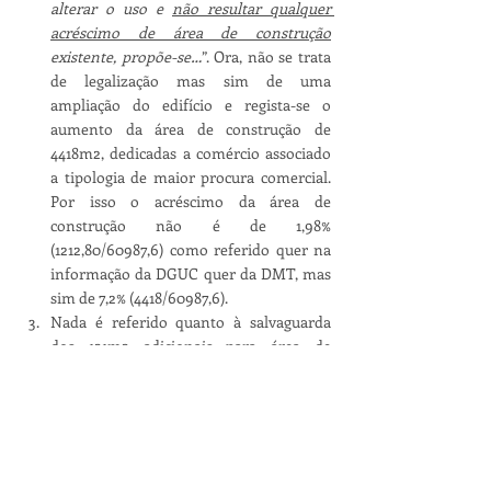
alterar o uso e 
não resultar qualquer 
acréscimo de área de construção
existente, propõe-se…
”. Ora, não se trata 
de legalização mas sim de uma 
ampliação do edifício e regista-se o 
aumento da área de construção de 
4418m2, dedicadas a comércio associado 
a tipologia de maior procura comercial. 
Por isso o acréscimo da área de 
construção não é de 1,98% 
(1212,80/60987,6) como referido quer na 
informação da DGUC quer da DMT, mas 
sim de 7,2% (4418/60987,6).
Nada é referido quanto à salvaguarda 
dos 121m2 adicionais para área de 
serviço. Essa área é salvaguardada ou 
também se pretende dispensar o 
cumprimento no âmbito do presente 
processo?
Qual o uso que se pretende dar ao 
pórtico construído para materialização 