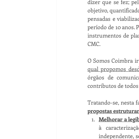
dizer que se fez; p
objetivo, quantifica
pensadas e viabiliz
período de 10 anos. 
instrumentos de pla
CMC.
O Somos Coimbra irá 
qual propomos desd
órgãos de comunica
contributos de todos
Tratando-se, nesta f
propostas estruturan
Melhorar a legi
à caracteriza
independente, s