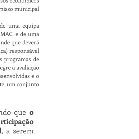
rsos económicos 
misso municipal 
 de uma equipa 
PMAC, e de uma 
nde que deverá 
ca) responsável 
s programas de 
gre a avaliação 
envolvidas e o 
te, um conjunto 
ndo que 
o 
ticipação 
l
, a serem 