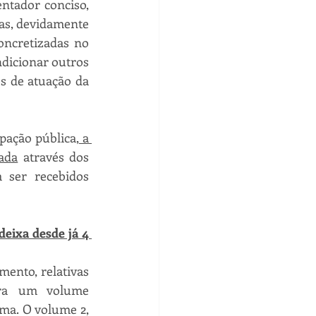
tador conciso, 
as, devidamente 
oncretizadas no 
dicionar outros 
s de atuação da 
pação pública,
 a 
ada
 através dos 
ser recebidos 
eixa desde já 4 
ento, relativas 
ara um volume 
ma. O volume 2, 