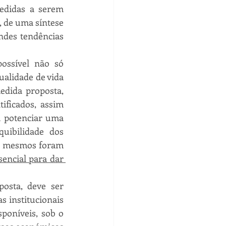
edidas a serem 
 de uma síntese 
ndes tendências 
ossível não só 
alidade de vida 
edida proposta, 
ficados, assim 
 potenciar uma 
uibilidade dos 
s mesmos foram 
ncial para dar 
osta, deve ser 
s institucionais 
poníveis, sob o 