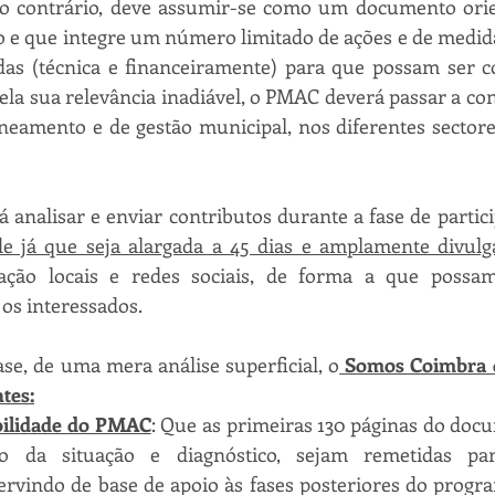
elo contrário, deve assumir-se como um documento orien
do e que integre um número limitado de ações e de medid
adas (técnica e financeiramente) para que possam ser c
Pela sua relevância inadiável, o PMAC deverá passar a con
neamento e de gestão municipal, nos diferentes sectore
analisar e enviar contributos durante a fase de partici
e já que seja alargada a 45 dias e amplamente divulg
ção locais e redes sociais, de forma a que possam 
 os interessados.
ase, de uma mera análise superficial, o
 Somos Coimbra d
tes:
bilidade do PMAC
: Que as primeiras 130 páginas do docum
ção da situação e diagnóstico, sejam remetidas p
ervindo de base de apoio às fases posteriores do progra