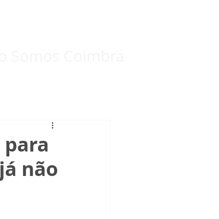
Eleições Internas 2024
Mais...
o Somos Coimbra
 para
já não