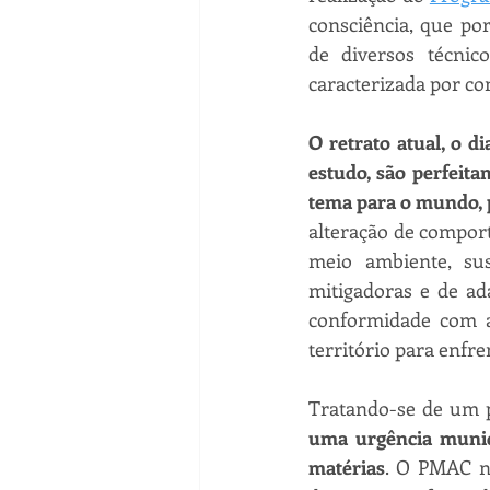
consciência, que por
de diversos técnic
caracterizada por co
O retrato atual, o d
estudo, são perfeita
tema para o mundo, 
alteração de comport
meio ambiente, su
mitigadoras e de ad
conformidade com a
território para enfre
Tratando-se de um p
uma urgência munici
matérias
. O PMAC n