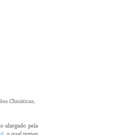
es Climáticas, 
 alargado pela 
0)
, o qual temos 