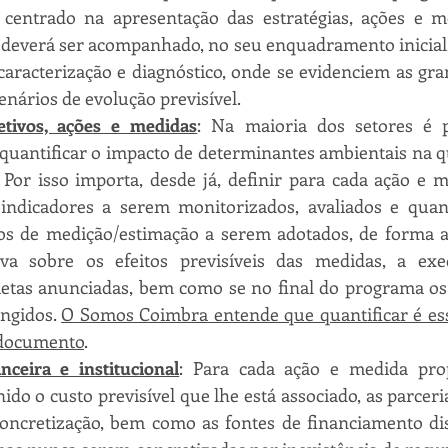
 centrado na apresentação das estratégias, ações e m
deverá ser acompanhado, no seu enquadramento inicial,
caracterização e diagnóstico, onde se evidenciem as gra
nários de evolução previsível.
etivos, ações e medidas
: Na maioria dos setores é p
quantificar o impacto de determinantes ambientais na qu
 Por isso importa, desde já, definir para cada ação e m
indicadores a serem monitorizados, avaliados e quanti
s de medição/estimação a serem adotados, de forma a
iva sobre os efeitos previsíveis das medidas, a exeq
metas anunciadas, bem como se no final do programa o
ngidos. 
O Somos Coimbra entende que quantificar é esse
 documento
.
anceira e institucional
: Para cada ação e medida prop
ido o custo previsível que lhe está associado, as parceria
concretização, bem como as fontes de financiamento dis