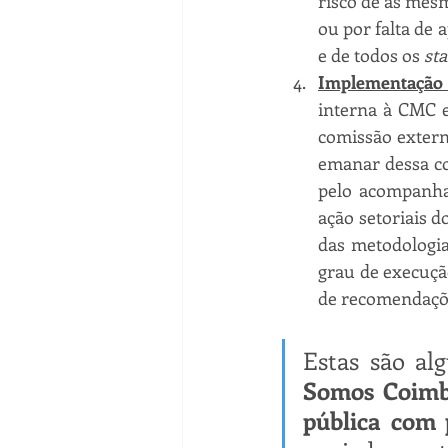
risco de as mes
ou por falta de 
e de todos os 
st
Implementação 
interna à CMC 
comissão exter
emanar dessa co
pelo acompanha
ação setoriais d
das metodologia
grau de execuçã
de recomendaçõe
Estas são al
Somos Coimbr
pública com 