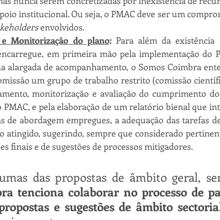
mas nunca serem concretizadas por inexistência de recu
apoio institucional. Ou seja, o PMAC deve ser um compro
akeholders 
envolvidos.
e Monitorização do plano
: 
Para além da existência
encarregue, em primeira mão pela implementação do 
na alargada de acompanhamento, o Somos Coimbra ente
missão um grupo de trabalho restrito (comissão científi
mento, monitorização e avaliação do cumprimento do
o PMAC, e pela elaboração de um relatório bienal que inte
s de abordagem empregues, a adequação das tarefas des
o atingido, sugerindo, sempre que considerado pertinen
s finais e de sugestões de processos mitigadores.
gumas das propostas de âmbito geral,
se
a tenciona colaborar no processo de par
propostas e sugestões de âmbito sectoria