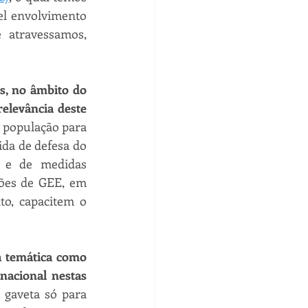
el envolvimento 
 atravessamos, 
s, no âmbito do 
elevância deste 
a população para 
da de defesa do 
 e de medidas 
ões de GEE, em 
o, capacitem o 
a temática como 
acional nestas 
aveta só para 