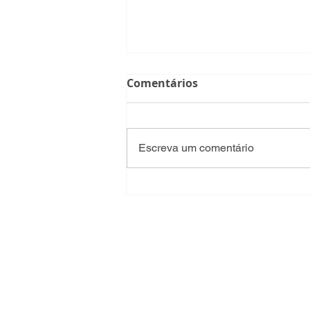
Comentários
Escreva um comentário
Alteração de percurso da
linha 41 "feita de forma
cega, sem qualquer noção
do que se perde ou
ganha"