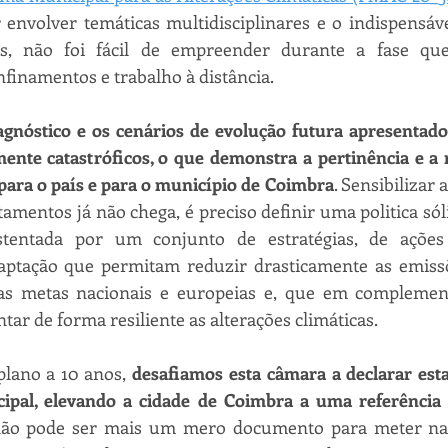
 envolver temáticas multidisciplinares e o indispensáv
os, não foi fácil de empreender durante a fase que
nfinamentos e trabalho à distância.
iagnóstico e os cenários de evolução futura apresentado
mente catastróficos, o que demonstra a pertinência e a r
para o país e para o município de Coimbra
. Sensibilizar 
amentos já não chega, é preciso definir uma politica sóli
stentada por um conjunto de estratégias, de ações
aptação que permitam reduzir drasticamente as emiss
s metas nacionais e europeias e, que em complement
ntar de forma resiliente as alterações climáticas.
lano a 10 anos, 
desafiamos esta câmara a declarar est
pal, elevando a cidade de Coimbra a uma referência n
ão pode ser mais um mero documento para meter na g