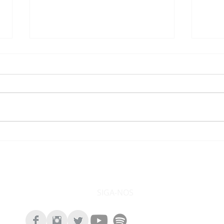
Reposicionamento e
Som
instalação de novas
solu
paragens em Almalaguês
supr
de N
Nor
SIGA-NOS