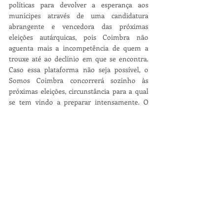
políticas para devolver a esperança aos 
munícipes através de uma candidatura 
abrangente e vencedora das próximas 
eleições autárquicas, pois Coimbra não 
aguenta mais a incompetência de quem a 
trouxe até ao declínio em que se encontra. 
Caso essa plataforma não seja possível, o 
Somos Coimbra concorrerá sozinho às 
próximas eleições, circunstância para a qual 
se tem vindo a preparar intensamente. O 
exercício cívico autárquico dos passados três 
anos é a demonstração inequívoca da 
invendável independência do movimento 
Somos Coimbra.
Parafraseando 
Mark Twain
, as notícias da 
morte do Somos Coimbra são 
manifestamente exageradas. O movimento 
mantém-se coeso e preparado para assumir 
sem receio a responsabilidade da governação 