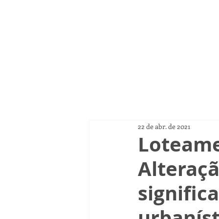
Página
22 de abr. de 2021
Loteame
Alteraç
signific
urbaníst