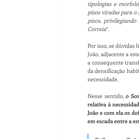
tipologias e morfol
pisos viradas para o 
pisos, privilegiand
Correia
”.
Por isso, se dúvidas 
João, adjacente a es
a consequente transf
da densificação habit
necessidade.
Nesse sentido,
 o So
relativa à necessida
João e com ela os do
em escada entre a es