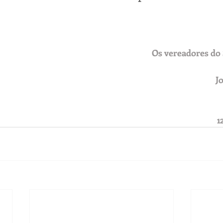
Os vereadores d
J
1