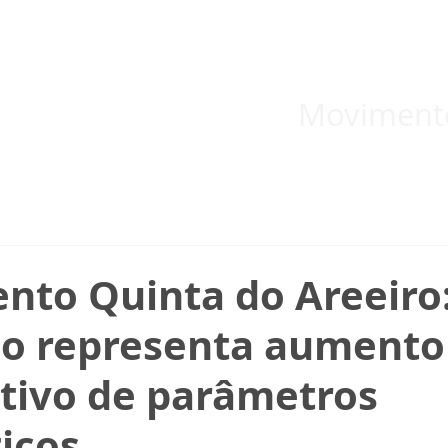
 inicial
Temas
Boletins
Blog
Documentos informativos
Moviment
nto Quinta do Areeiro
ão representa aumento
ativo de parâmetros
icos