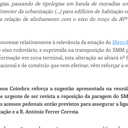
ogias, passando de tipologias em banda de moradias uni
interior da urbanização (…) para edifícios de habitação co
o a relação de alinhamento com o eixo do troço da AVª 
houvesse relativamente à relevância da estação do 
Metro
te eixo rodoviário, e suprimida na transposição do SMM 
ormação em zona terminal, esta alteração ao alvará nº 
acional e de comércio que vem efetivar, vêm reforçar a s
mos Coimbra reforça a sugestão apresentada na reunião 
de urgente de ser revista a reposição da paragem do SM
is acessos pedonais então previstos para assegurar a lig
tação e a R. António Ferrer Correia
. 