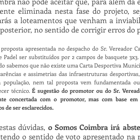
ra não pode aceitar que, para além da es
ente eliminada nesta fase do projeto, se
arás a loteamentos que venham a inviabili
posterior, no sentido de corrigir erros do 
 proposta apresentada no despacho do Sr. Vereador Car
 Padel ser substituídos por 2 campos de basquete 3x3. 
do sabemos que não existe uma Carta Desportiva Municip
carências e assimetrias das infraestruturas desportivas, 
a população, nem tal proposta vem fundamentada ou 
cer técnico. 
É sugestão do promotor ou do Sr. Veread
ente concertada com o promotor, mas com base em 
s de ser esclarecidos.
estas dúvidas, 
o Somos Coimbra irá abster
tendo o sentido de voto apresentado na r