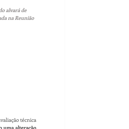
o alvará de 
tada na Reunião 
aliação técnica 
o uma alteração 