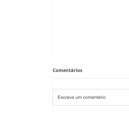
Comentários
Escreva um comentário
Alteração de percurso da
linha 41 "feita de forma