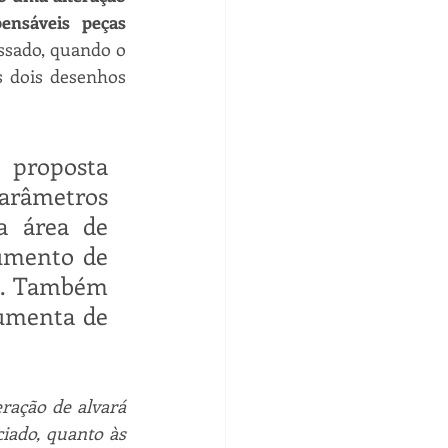
nsáveis peças 
ssado, quando o 
 dois desenhos 
proposta 
âmetros 
 área de 
umento de 
s. Também 
umenta de 
ração de alvará 
iado, quanto às 