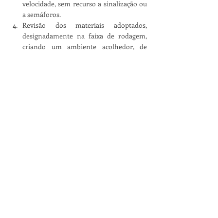
velocidade, sem recurso a sinalização ou 
a semáforos.
Revisão dos materiais adoptados, 
designadamente na faixa de rodagem, 
criando um ambiente acolhedor, de 
acalmia de tráfego e de qualidade 
paisagistica.
Por todas estas razões, mas sobretudo pelo 
facto de que não podemos aprovar as 
soluções que não nos são dadas a conhecer 
previamente, o Somos Coimbra irá votar 
contra esta proposta de reformulação.
Posts recentes
Ver tudo