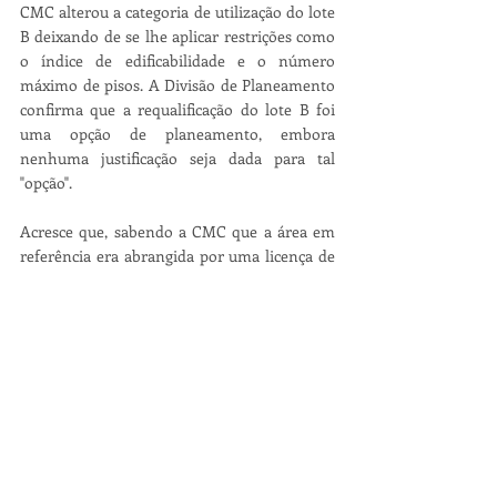
CMC alterou a categoria de utilização do lote 
B deixando de se lhe aplicar restrições como 
o índice de edificabilidade e o número 
máximo de pisos. A Divisão de Planeamento 
confirma que a requalificação do lote B foi 
uma opção de planeamento, embora 
nenhuma justificação seja dada para tal 
"opção". 
Acresce que, sabendo a CMC que a área em 
referência era abrangida por uma licença de 
loteamento em vigor, não integrou os termos 
desse loteamento na carta de compromisso 
que acompanha o PDM, o que teria impedido 
a adoção de soluções urbanísticas não 
alinhadas com as prescrições do loteamento. 
Sobre este assunto o Somos Coimbra vai 
ainda organizar um 
debate online
 no 
próximo dia 1 outubro às 21:15.