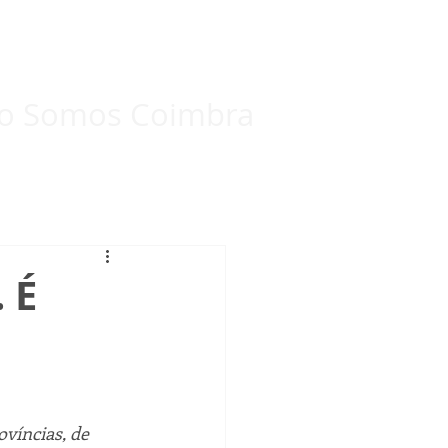
Eleições Internas 2024
Mais...
o Somos Coimbra
 É
víncias, de 