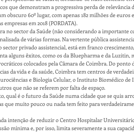
cos que demonstram a progressiva perda de relevância d
m obscuro 60º lugar, com apenas 182 milhões de euros e
as empresas em 2018 (PORDATA).
ra no sector da Saúde (não considerando a importante 
alisada de várias formas. Na vertente pública assistencia
o sector privado assistencial, está em franco crescimento,
nta alguns êxitos, como os da Bluepharma e da Luzitin, 
cráticos colocados pela Câmara de Coimbra. Do ponto de
cias da vida e da saúde, Coimbra tem centros de verdadei
rociências e Biologia Celular, o Instituto Biomédico de I
tros que não se referem por falta de espaço. 
 qual é o futuro da Saúde numa cidade que se quis arrog
as que muito pouco ou nada tem feito para verdadeirame
da intenção de reduzir o Centro Hospitalar Universitári
ão mínima e, por isso, limita severamente a sua capacid