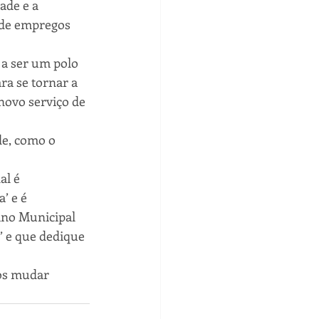
de e a 
 de empregos 
 a ser um polo 
ra se tornar a 
novo serviço de 
de, como o 
l é 
’ e é 
ano Municipal 
’ e que dedique 
os mudar 