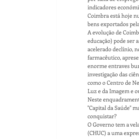
indicadores económi
Coimbra está hoje nu
bens exportados pel
A evolução de Coimb
educação) pode ser an
acelerado declínio, n
farmacêutico, aprese
enorme entraves buro
investigação das ciên
como o Centro de Neu
Luz e da Imagem e ou
Neste enquadramento,
"Capital da Saúde" m
conquistar?
O Governo tem a vela
(CHUC) a uma express