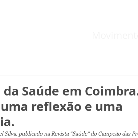
 inicial
Temas
Boletins
Blog
Documentos informativos
Moviment
o da Saúde em Coimbra.
 uma reflexão e uma
ia.
l Silva, publicado na Revista “Saúde” do Campeão das Pro