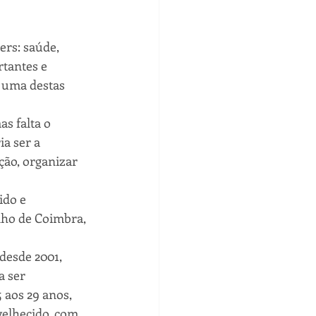
ers: saúde, 
tantes e 
 uma destas 
s falta o 
a ser a 
ão, organizar 
ido e 
lho de Coimbra, 
desde 2001, 
a ser 
 aos 29 anos, 
velhecido, com 