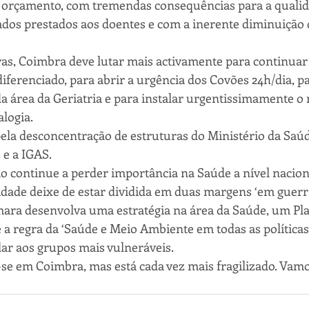
 orçamento, com tremendas consequências para a qualida
ados prestados aos doentes e com a inerente diminuição
 
ivas, Coimbra deve lutar mais activamente para continuar
ferenciado, para abrir a urgência dos Covões 24h/dia, pa
da área da Geriatria e para instalar urgentissimamente o 
alogia.
ela desconcentração de estruturas do Ministério da Saú
 e a IGAS.
 continue a perder importância na Saúde a nível naciona
dade deixe de estar dividida em duas margens ‘em guerra
mara desenvolva uma estratégia na área da Saúde, um Pl
 a regra da ‘Saúde e Meio Ambiente em todas as políticas
ar aos grupos mais vulneráveis. 
se em Coimbra, mas está cada vez mais fragilizado. Vam