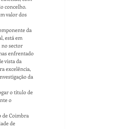
o concelho. 
m valor dos 
componente da 
l, está em 
 no sector 
mas enfrentado 
 vista da 
ra excelência, 
nvestigação da 
ar o título de 
nte o 
o de Coimbra 
ade de 