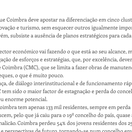
que Coimbra deve apostar na diferenciação em cinco clust
novação e turismo, sem esquecer outros igualmente impor
m, subsiste a ausência de planos estratégicos para cada
ector económico vai fazendo o que está ao seu alcance, ma
ação de esforços e estratégias, que, por excelência, deveri
Coimbra (CMC), que se limita a fazer obras de manutenç
heques, o que é muito pouco. 
ça, de diálogo interinstitucional e de funcionamento ráp
tem sido o maior factor de estagnação e perda do conce
eu enorme potencial.
oimbra tem apenas 133 mil residentes, sempre em perda 
em, pelo que já caiu para o 19º concelho do país, quase 
alicão. Coimbra perdeu 54% dos jovens residentes dos 25
 e perspectivas de futuro, tornando-se num concelho en