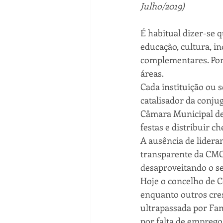
Julho/2019)
É habitual dizer-se 
educação, cultura, i
complementares. Poré
áreas. 
Cada instituição ou s
catalisador da conjug
Câmara Municipal de 
festas e distribuir c
A ausência de lideran
transparente da CMC 
desaproveitando o s
Hoje o concelho de C
enquanto outros cresc
ultrapassada por Fam
por falta de emprego