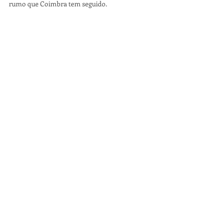
rumo que Coimbra tem seguido. 
O Movimento Somos Coimbra, democrática e 
construtivamente, chama agora o PS ao 
diálogo, para que se produzam novas 
propostas que respondam às necessidades 
dos munícipes e fomentem o 
desenvolvimento de que o concelho de 
Coimbra tanto carece. 
Posts recentes
Ver tudo