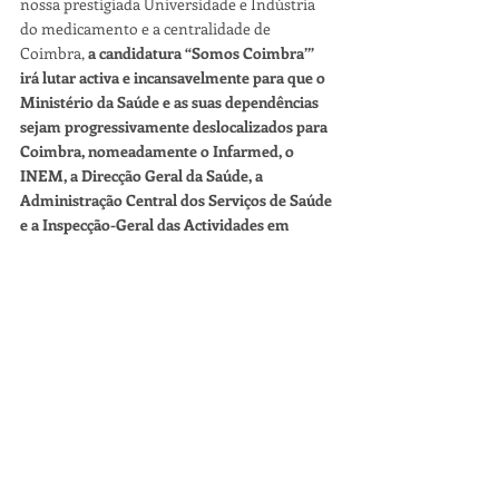
nossa prestigiada Universidade e Indústria 
do medicamento e a centralidade de 
Coimbra, 
a candidatura “Somos Coimbra’” 
irá lutar activa e incansavelmente para que o 
Ministério da Saúde e as suas dependências 
sejam progressivamente deslocalizados para 
Coimbra, nomeadamente o Infarmed, o 
INEM, a Direcção Geral da Saúde, a 
Administração Central dos Serviços de Saúde 
e a Inspecção-Geral das Actividades em 
Saúde. 
O mesmo poderá acontecer com outros 
serviços, ligados a outros Ministérios, para 
outras cidades. Isto sim, seria 
descentralização efectiva e representaria 
uma imensa mais valia para uma ocupação 
equilibrada, coerente e justa do território 
nacional, para uma boa e frutuosa 
distribuição de recursos pelos portugueses e 
para um desenvolvimento mais harmonioso 