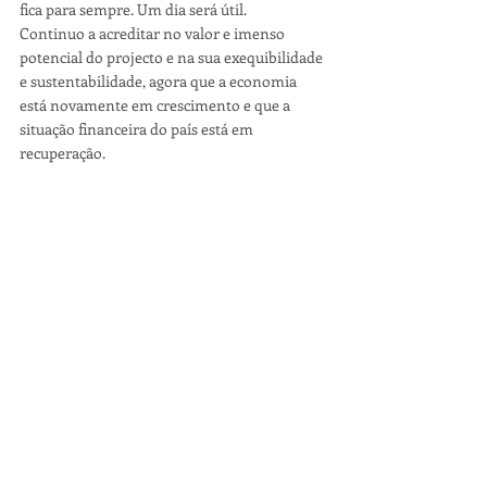
fica para sempre. Um dia será útil.
Continuo a acreditar no valor e imenso 
potencial do projecto e na sua exequibilidade 
e sustentabilidade, agora que a economia 
está novamente em crescimento e que a 
situação financeira do país está em 
recuperação. 
Sendo o projecto para a Região Centro, o seu 
impacto positivo far-se-á sentir 
essencialmente no concelho de Coimbra, 
que tanto necessita de projectos inovadores, 
arrojados, criativos, diferenciadores e 
dinamizadores.
Permitam-me um paralelismo com o 
extraordinário projecto do Convento de São 
Francisco. Apesar das críticas, Mendes Silva 
teve a arrojada visão de o comprar, durante 
os primeiros mandatos de Manuel Machado 
nada aconteceu, Carlos Encarnação assumiu 